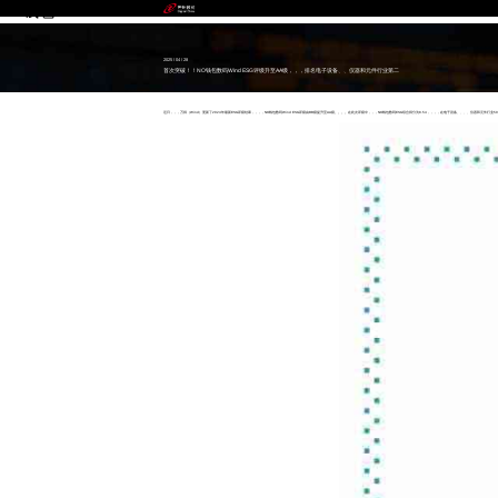
NO钱包
2025 / 04 / 28
首次突破！！NO钱包数码Wind ESG评级升至AA级，，，排名电子设备、、仪器和元件行业第二
近日，，，万得（Wind）更新了2024年最新ESG评级结果，，，，NO钱包数码Wind ESG评级由BB级提升至AA级。。。。在此次评级中，，，NO钱包数码ESG综合得分为8.54，，，，在电子设备、、、、仪器和元件行业502家纳评企业