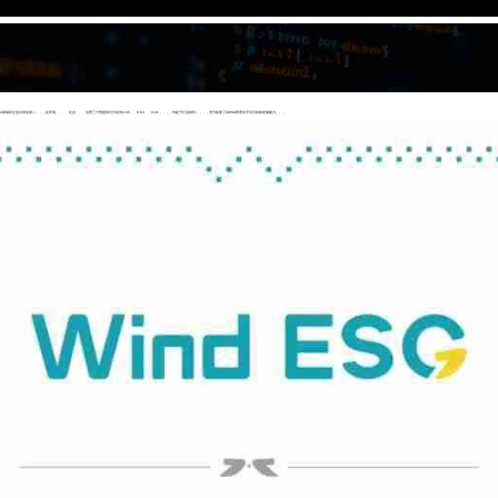
中排名第二，，，在环境、、、、社会、、、治理三个维度得分分别为6.95、、8.63、、8.01，，，，均处于行业前列，，，，充分彰显了其ESG管理水平与可持续发展能力。。。