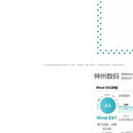
Wind ESG评级体系将获得AA评级的公司定义为企业管理水平高，，ESG风险低，，可持续发展能力强，，根据Wind公开数据显示，，，国内达到AA级及以上的电子设备、、仪器和元件行业企业仅有4家。。。